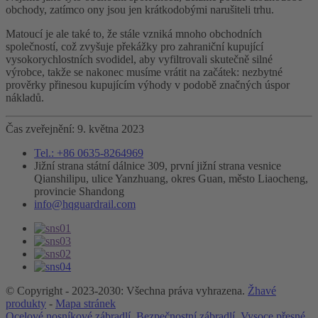
obchody, zatímco ony jsou jen krátkodobými narušiteli trhu.
Matoucí je ale také to, že stále vzniká mnoho obchodních
společností, což zvyšuje překážky pro zahraniční kupující
vysokorychlostních svodidel, aby vyfiltrovali skutečně silné
výrobce, takže se nakonec musíme vrátit na začátek: nezbytné
prověrky přinesou kupujícím výhody v podobě značných úspor
nákladů.
Čas zveřejnění: 9. května 2023
Tel.: +86 0635-8264969
Jižní strana státní dálnice 309, první jižní strana vesnice
Qianshilipu, ulice Yanzhuang, okres Guan, město Liaocheng,
provincie Shandong
info@hqguardrail.com
© Copyright - 2023-2030: Všechna práva vyhrazena.
Žhavé
produkty
-
Mapa stránek
Ocelové nosníkové zábradlí
,
Bezpečnostní zábradlí
,
Vysoce přesné