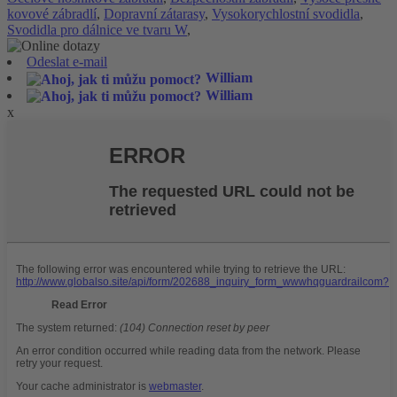
kovové zábradlí
,
Dopravní zátarasy
,
Vysokorychlostní svodidla
,
Svodidla pro dálnice ve tvaru W
,
Odeslat e-mail
William
William
x