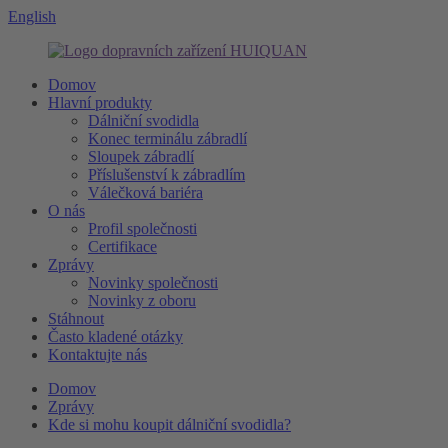
English
Domov
Hlavní produkty
Dálniční svodidla
Konec terminálu zábradlí
Sloupek zábradlí
Příslušenství k zábradlím
Válečková bariéra
O nás
Profil společnosti
Certifikace
Zprávy
Novinky společnosti
Novinky z oboru
Stáhnout
Často kladené otázky
Kontaktujte nás
Domov
Zprávy
Kde si mohu koupit dálniční svodidla?