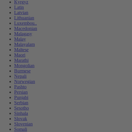
Kyrgyz
Latin
Latvian
Lithuanian
Luxembou..
Macedonian
Malagasy
Malay
Malayalam
Maltese
Maori
Marathi
Mongolian
Burmese
Nepali
Norwegian
Pashto
Persian
Punjabi
Serbian
Sesotho
Sinhala
Slovak
Slovenian
Somali