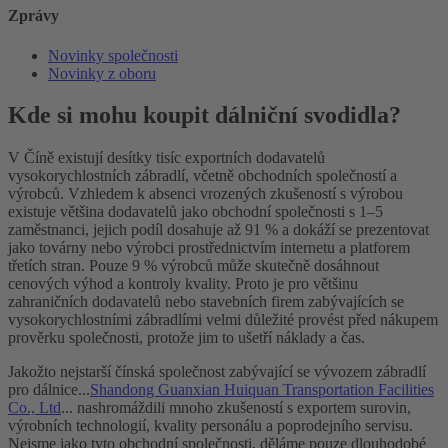
Zprávy
Novinky společnosti
Novinky z oboru
Kde si mohu koupit dálniční svodidla?
V Číně existují desítky tisíc exportních dodavatelů
vysokorychlostních zábradlí, včetně obchodních společností a
výrobců. Vzhledem k absenci vrozených zkušeností s výrobou
existuje většina dodavatelů jako obchodní společnosti s 1–5
zaměstnanci, jejich podíl dosahuje až 91 % a dokáží se prezentovat
jako továrny nebo výrobci prostřednictvím internetu a platforem
třetích stran. Pouze 9 % výrobců může skutečně dosáhnout
cenových výhod a kontroly kvality. Proto je pro většinu
zahraničních dodavatelů nebo stavebních firem zabývajících se
vysokorychlostními zábradlími velmi důležité provést před nákupem
prověrku společnosti, protože jim to ušetří náklady a čas.
Jakožto nejstarší čínská společnost zabývající se vývozem zábradlí
pro dálnice...
Shandong Guanxian Huiquan Transportation Facilities
Co., Ltd
... nashromáždili mnoho zkušeností s exportem surovin,
výrobních technologií, kvality personálu a poprodejního servisu.
Nejsme jako tyto obchodní společnosti, děláme pouze dlouhodobé