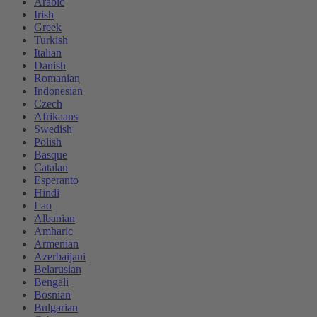
Arabic
Irish
Greek
Turkish
Italian
Danish
Romanian
Indonesian
Czech
Afrikaans
Swedish
Polish
Basque
Catalan
Esperanto
Hindi
Lao
Albanian
Amharic
Armenian
Azerbaijani
Belarusian
Bengali
Bosnian
Bulgarian