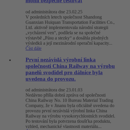
mohli bezpečně cestovat
od administrátora dne 23.02.25
V posledních letech společnost Shandong
Guanxian Huiquan Transportation Facilities Co.,
Ltd. aktivně implementovala národní strategii
„vycházení ven“, podílela se na společné
výstavbě „Pásu a stezky“ a dosáhla plodných
výsledků a její mezinárodní operační kapacity...
Číst dále
První nezávislá výrobní linka
společnosti China Railway na výrobu
panelů svodidel pro dálnice byla
uvedena do provozu.
od administrátora dne 23.01.03
Nedávno přišla dobrá zpráva od společnosti
China Railway No. 10 Bureau Material Trading
Company, že v Jinanu byla oficiálně uvedena do
provozu první nezávislá výrobní linka China
Railway na výrobu vysokorychlostních svodidel.
Po testování byla potvrzena tloušťka produktu,
vzhled, mechanické vlastnosti materiálu...