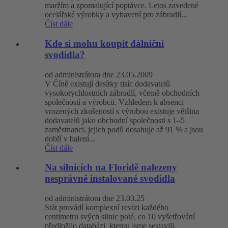
maržím a zpomalující poptávce. Letos zavedené
ocelářské výrobky a vybavení pro zábradlí...
Číst dále
Kde si mohu koupit dálniční
svodidla?
od administrátora dne 23.05.2009
V Číně existují desítky tisíc dodavatelů
vysokorychlostních zábradlí, včetně obchodních
společností a výrobců. Vzhledem k absenci
vrozených zkušeností s výrobou existuje většina
dodavatelů jako obchodní společnosti s 1–5
zaměstnanci, jejich podíl dosahuje až 91 % a jsou
dobří v balení...
Číst dále
Na silnicích na Floridě nalezeny
nesprávně instalované svodidla
od administrátora dne 23.03.25
Stát provádí komplexní revizi každého
centimetru svých silnic poté, co 10 vyšetřování
předložilo databázi, kterou jsme sestavili,