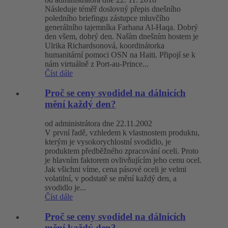
Následuje téměř doslovný přepis dnešního
poledního briefingu zástupce mluvčího
generálního tajemníka Farhana Al-Haqa. Dobrý
den všem, dobrý den. Naším dnešním hostem je
Ulrika Richardsonová, koordinátorka
humanitární pomoci OSN na Haiti. Připojí se k
nám virtuálně z Port-au-Prince...
Číst dále
Proč se ceny svodidel na dálnicích
mění každý den?
od administrátora dne 22.11.2002
V první řadě, vzhledem k vlastnostem produktu,
kterým je vysokorychlostní svodidlo, je
produktem předběžného zpracování oceli. Proto
je hlavním faktorem ovlivňujícím jeho cenu ocel.
Jak všichni víme, cena pásové oceli je velmi
volatilní, v podstatě se mění každý den, a
svodidlo je...
Číst dále
Proč se ceny svodidel na dálnicích
mění každý den?