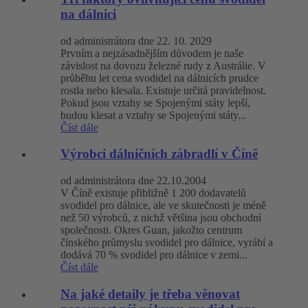
na dálnici
od administrátora dne 22. 10. 2029
Prvním a nejzásadnějším důvodem je naše
závislost na dovozu železné rudy z Austrálie. V
průběhu let cena svodidel na dálnicích prudce
rostla nebo klesala. Existuje určitá pravidelnost.
Pokud jsou vztahy se Spojenými státy lepší,
budou klesat a vztahy se Spojenými státy...
Číst dále
Výrobci dálničních zábradlí v Číně
od administrátora dne 22.10.2004
V Číně existuje přibližně 1 200 dodavatelů
svodidel pro dálnice, ale ve skutečnosti je méně
než 50 výrobců, z nichž většina jsou obchodní
společnosti. Okres Guan, jakožto centrum
čínského průmyslu svodidel pro dálnice, vyrábí a
dodává 70 % svodidel pro dálnice v zemi...
Číst dále
Na jaké detaily je třeba věnovat