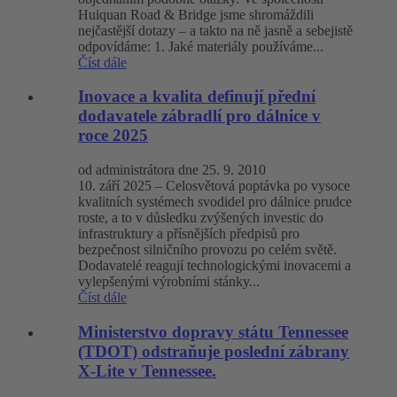
Huiquan Road & Bridge jsme shromáždili
nejčastější dotazy – a takto na ně jasně a sebejistě
odpovídáme: 1. Jaké materiály používáme...
Číst dále
Inovace a kvalita definují přední
dodavatele zábradlí pro dálnice v
roce 2025
od administrátora dne 25. 9. 2010
10. září 2025 – Celosvětová poptávka po vysoce
kvalitních systémech svodidel pro dálnice prudce
roste, a to v důsledku zvýšených investic do
infrastruktury a přísnějších předpisů pro
bezpečnost silničního provozu po celém světě.
Dodavatelé reagují technologickými inovacemi a
vylepšenými výrobními stánky...
Číst dále
Ministerstvo dopravy státu Tennessee
(TDOT) odstraňuje poslední zábrany
X-Lite v Tennessee.