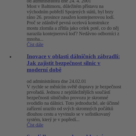
od administrátora dne 24. 4. 2001
Most v Baltimoru, důležitém přístavu na
východním pobřeží Spojených států, byl brzy
ráno 26. prosince zasažen kontejnerovou lodí.
Proč se zdánlivě pevná ocelová konstrukce
mostu zlomila a zřítila jako celek poté, co do něj
narazila kontejnerová loď? Nedávno odborníci z
mnoha...
Číst dále
Inovace v oblasti dálničních zábradlí:
Jak zajistit bezpečnost silnic v
moderní době
od administrátora dne 24.02.01
V rychle se měnícím světě dopravy je bezpečnost
prvořadá. Jednou z nejdůležitějších součástí
bezpečnosti silničního provozu je skromné ​​
svodidlo na dálnici. Toto jednoduché, ale účinné
zařízení urazilo od svých skromných počátků
dlouhou cestu a vyvinulo se v sofistikovaný
systém, který je v popředí...
Číst dále