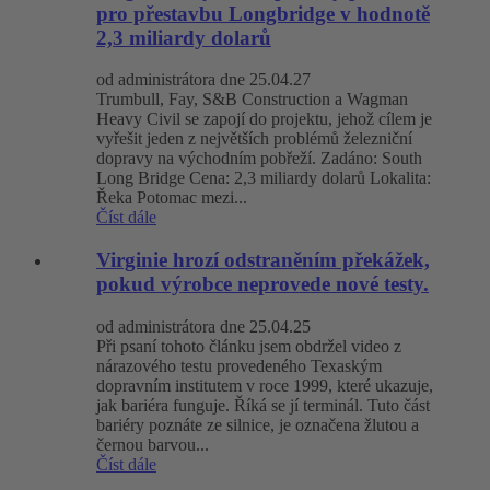
pro přestavbu Longbridge v hodnotě
2,3 miliardy dolarů
od administrátora dne 25.04.27
Trumbull, Fay, S&B Construction a Wagman
Heavy Civil se zapojí do projektu, jehož cílem je
vyřešit jeden z největších problémů železniční
dopravy na východním pobřeží. Zadáno: South
Long Bridge Cena: 2,3 miliardy dolarů Lokalita:
Řeka Potomac mezi...
Číst dále
Virginie hrozí odstraněním překážek,
pokud výrobce neprovede nové testy.
od administrátora dne 25.04.25
Při psaní tohoto článku jsem obdržel video z
nárazového testu provedeného Texaským
dopravním institutem v roce 1999, které ukazuje,
jak bariéra funguje. Říká se jí terminál. Tuto část
bariéry poznáte ze silnice, je označena žlutou a
černou barvou...
Číst dále