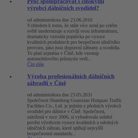
Proč spolupracovat s čínskými
výrobci dálničních svodidel?
od administrátora dne 23.06.2010
Vzhledem k tomu, že stále více zemí po celém
světě modernizuje a rozvíjí svou infrastrukturu,
dramaticky vzrostla poptávka po vysoce
kvalitních produktech pro bezpečnost silničního
provozu, jako jsou dopravní zábrany a svodidla.
To platí zejména v Číně, kde vzestup
automobilového průmyslu vedl...
Číst dále
Výroba profesionálních dálničních
zábradlí v Číně
od administrátora dne 23.05.2031
Společnost Shandong Guanxian Huiquan Traffic
Facilities Co., Ltd. je jedním z předních výrobců
svodidel pro dálnice v Číně. Společnost,
založená v roce 2006, si vybudovala solidní
pověst výrobcem vysoce kvalitních a odolných
silničních zábran, které splňují nejvyšší
bezpečnostní standardy...