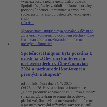
vynalézavosti a neúnavného úsilí o pokrok.
Spojují nás přes řeky, údolí a dokonce i oceány,
podporují obchod, komunikaci a smysl pro
společenství. Přesto uprostřed této velkoleposti
často...
Číst dále
Společnost Huiquan byla pozvána k
účasti na „Otevírací konferenci o
ocelovém plechu v Číně Guanxian
2024 a mezinárodní konferenci o
přesných nákupech“
od administrátora dne 24. 7. 2020
Od 26. do 28. června se konala konference
„Dobré produkty ze Shandongu, Lumao Global“
s názvem „Otevírání se průmyslu ocelových
plechů vnějšímu světu a mezinárodní konference
o přesném zadávání veřejných zakázek v Číně