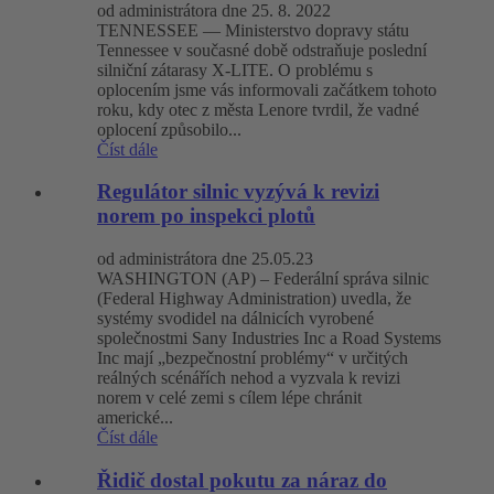
od administrátora dne 25. 8. 2022
TENNESSEE — Ministerstvo dopravy státu
Tennessee v současné době odstraňuje poslední
silniční zátarasy X-LITE. O problému s
oplocením jsme vás informovali začátkem tohoto
roku, kdy otec z města Lenore tvrdil, že vadné
oplocení způsobilo...
Číst dále
Regulátor silnic vyzývá k revizi
norem po inspekci plotů
od administrátora dne 25.05.23
WASHINGTON (AP) – Federální správa silnic
(Federal Highway Administration) uvedla, že
systémy svodidel na dálnicích vyrobené
společnostmi Sany Industries Inc a Road Systems
Inc mají „bezpečnostní problémy“ v určitých
reálných scénářích nehod a vyzvala k revizi
norem v celé zemi s cílem lépe chránit
americké...
Číst dále
Řidič dostal pokutu za náraz do