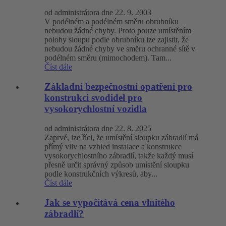
od administrátora dne 22. 9. 2003
V podélném a podélném směru obrubníku
nebudou žádné chyby. Proto pouze umístěním
polohy sloupu podle obrubníku lze zajistit, že
nebudou žádné chyby ve směru ochranné sítě v
podélném směru (mimochodem). Tam...
Číst dále
Základní bezpečnostní opatření pro
konstrukci svodidel pro
vysokorychlostní vozidla
od administrátora dne 22. 8. 2025
Zaprvé, lze říci, že umístění sloupku zábradlí má
přímý vliv na vzhled instalace a konstrukce
vysokorychlostního zábradlí, takže každý musí
přesně určit správný způsob umístění sloupku
podle konstrukčních výkresů, aby...
Číst dále
Jak se vypočítává cena vlnitého
zábradlí?