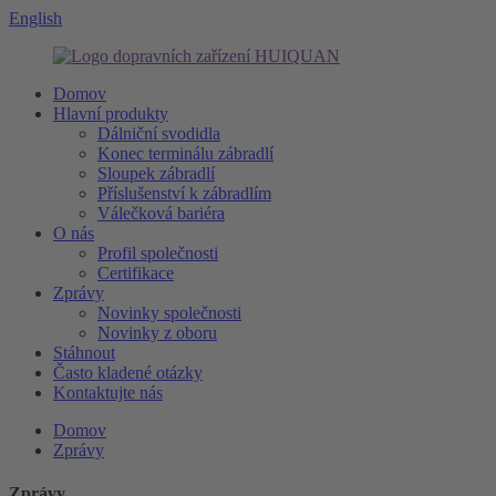
English
Domov
Hlavní produkty
Dálniční svodidla
Konec terminálu zábradlí
Sloupek zábradlí
Příslušenství k zábradlím
Válečková bariéra
O nás
Profil společnosti
Certifikace
Zprávy
Novinky společnosti
Novinky z oboru
Stáhnout
Často kladené otázky
Kontaktujte nás
Domov
Zprávy
Zprávy