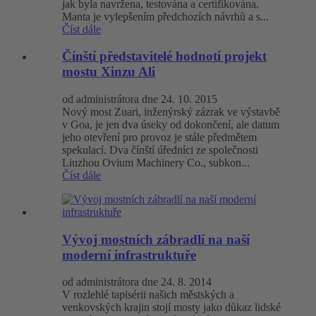
jak byla navržena, testována a certifikována.
Manta je vylepšením předchozích návrhů a s...
Číst dále
Čínští představitelé hodnotí projekt
mostu Xinzu Ali
od administrátora dne 24. 10. 2015
Nový most Zuari, inženýrský zázrak ve výstavbě
v Goa, je jen dva úseky od dokončení, ale datum
jeho otevření pro provoz je stále předmětem
spekulací. Dva čínští úředníci ze společnosti
Liuzhou Ovium Machinery Co., subkon...
Číst dále
Vývoj mostních zábradlí na naší
moderní infrastruktuře
od administrátora dne 24. 8. 2014
V rozlehlé tapisérii našich městských a
venkovských krajin stojí mosty jako důkaz lidské