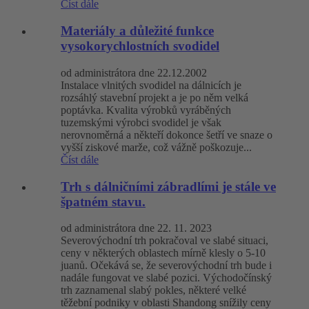
Číst dále
Materiály a důležité funkce
vysokorychlostních svodidel
od administrátora dne 22.12.2002
Instalace vlnitých svodidel na dálnicích je
rozsáhlý stavební projekt a je po něm velká
poptávka. Kvalita výrobků vyráběných
tuzemskými výrobci svodidel je však
nerovnoměrná a někteří dokonce šetří ve snaze o
vyšší ziskové marže, což vážně poškozuje...
Číst dále
Trh s dálničními zábradlími je stále ve
špatném stavu.
od administrátora dne 22. 11. 2023
Severovýchodní trh pokračoval ve slabé situaci,
ceny v některých oblastech mírně klesly o 5-10
juanů. Očekává se, že severovýchodní trh bude i
nadále fungovat ve slabé pozici. Východočínský
trh zaznamenal slabý pokles, některé velké
těžební podniky v oblasti Shandong snížily ceny