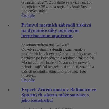
Guanxian 2024“. Zúčastnilo se jí více než 100
kupujících z 35 zemí a regionů včetně Ruska,
Spojených států...
Číst dále
Průmysl mostních zábradlí získává
na dynamice díky posíleným
bezpečnostním opatřením
od administrátora dne 24.04.07
Odvětví mostních zábradlí zaznamenalo v
posledních letech výrazný růst, a to díky rostoucí
poptávce po bezpečných a odolných zábradlích.
Mostní zábradlí hraje klíčovou roli v prevenci
nehod a zajištění bezpečnosti chodců, vozidel a
dalších účastníků silničního provozu. Toto
odvětví...
Číst dále
Expert: Zřícení mostu v Baltimoru ve
Spojených státech může souviset s
jeho konstrukcí