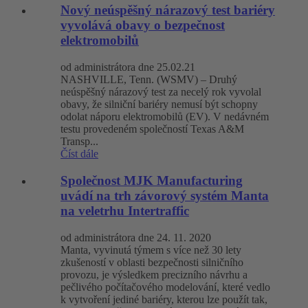
Nový neúspěšný nárazový test bariéry
vyvolává obavy o bezpečnost
elektromobilů
od administrátora dne 25.02.21
NASHVILLE, Tenn. (WSMV) – Druhý
neúspěšný nárazový test za necelý rok vyvolal
obavy, že silniční bariéry nemusí být schopny
odolat náporu elektromobilů (EV). V nedávném
testu provedeném společností Texas A&M
Transp...
Číst dále
Společnost MJK Manufacturing
uvádí na trh závorový systém Manta
na veletrhu Intertraffic
od administrátora dne 24. 11. 2020
Manta, vyvinutá týmem s více než 30 lety
zkušeností v oblasti bezpečnosti silničního
provozu, je výsledkem precizního návrhu a
pečlivého počítačového modelování, které vedlo
k vytvoření jediné bariéry, kterou lze použít tak,