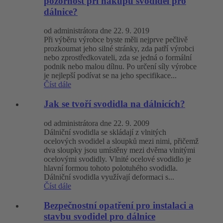
pozornost při nákupu svodidel pro
dálnice?
od administrátora dne 22. 9. 2019
Při výběru výrobce byste měli nejprve pečlivě
prozkoumat jeho silné stránky, zda patří výrobci
nebo zprostředkovateli, zda se jedná o formální
podnik nebo malou dílnu. Po určení síly výrobce
je nejlepší podívat se na jeho specifikace...
Číst dále
Jak se tvoří svodidla na dálnicích?
od administrátora dne 22. 9. 2009
Dálniční svodidla se skládají z vlnitých
ocelových svodidel a sloupků mezi nimi, přičemž
dva sloupky jsou umístěny mezi dvěma vlnitými
ocelovými svodidly. Vlnité ocelové svodidlo je
hlavní formou tohoto polotuhého svodidla.
Dálniční svodidla využívají deformaci s...
Číst dále
Bezpečnostní opatření pro instalaci a
stavbu svodidel pro dálnice