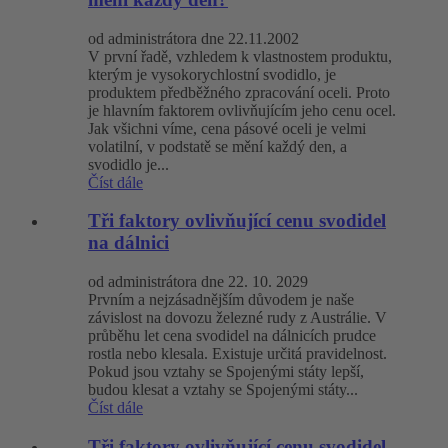
od administrátora dne 22.11.2002
V první řadě, vzhledem k vlastnostem produktu,
kterým je vysokorychlostní svodidlo, je
produktem předběžného zpracování oceli. Proto
je hlavním faktorem ovlivňujícím jeho cenu ocel.
Jak všichni víme, cena pásové oceli je velmi
volatilní, v podstatě se mění každý den, a
svodidlo je...
Číst dále
Tři faktory ovlivňující cenu svodidel
na dálnici
od administrátora dne 22. 10. 2029
Prvním a nejzásadnějším důvodem je naše
závislost na dovozu železné rudy z Austrálie. V
průběhu let cena svodidel na dálnicích prudce
rostla nebo klesala. Existuje určitá pravidelnost.
Pokud jsou vztahy se Spojenými státy lepší,
budou klesat a vztahy se Spojenými státy...
Číst dále
Tři faktory ovlivňující cenu svodidel