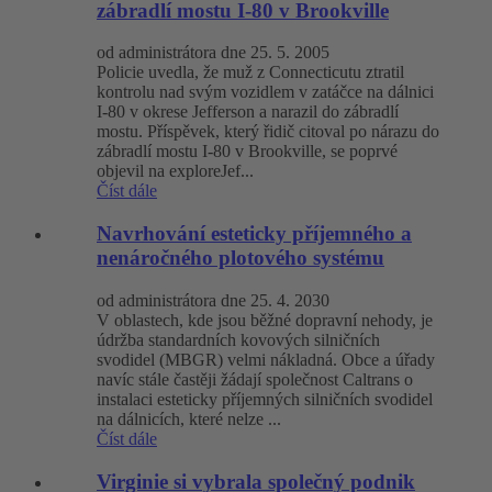
zábradlí mostu I-80 v Brookville
od administrátora dne 25. 5. 2005
Policie uvedla, že muž z Connecticutu ztratil
kontrolu nad svým vozidlem v zatáčce na dálnici
I-80 v okrese Jefferson a narazil do zábradlí
mostu. Příspěvek, který řidič citoval po nárazu do
zábradlí mostu I-80 v Brookville, se poprvé
objevil na exploreJef...
Číst dále
Navrhování esteticky příjemného a
nenáročného plotového systému
od administrátora dne 25. 4. 2030
V oblastech, kde jsou běžné dopravní nehody, je
údržba standardních kovových silničních
svodidel (MBGR) velmi nákladná. Obce a úřady
navíc stále častěji žádají společnost Caltrans o
instalaci esteticky příjemných silničních svodidel
na dálnicích, které nelze ...
Číst dále
Virginie si vybrala společný podnik