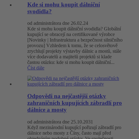
Kde si mohu koupit dálniční
svodidla?
od administrátora dne 26.02.24
Kde si mohu koupit dálniční svodidla? Globální
kupující se obracejí na certifikované výrobce
[Novinky | Infrastruktura a bezpečnost silničního
provozu] Vzhledem k tomu, že se celosvětově
zrychlují projekty výstavby dálnic a mostů, stále
více dodavatelů a majitelů projektů si klade
častou otázku: kde si mohu koupit dálniční...
Číst dále
Odpovědi na nejčastější otázky
zahraničních kupujících zábradlí pro
dálnice a mosty
od administrátora dne 25.10.2031
Když mezinárodní kupující pořizují zábradlí pro
dálnice nebo mosty z Číny, často mají před
objednáním podobné otázky. Ve společnosti