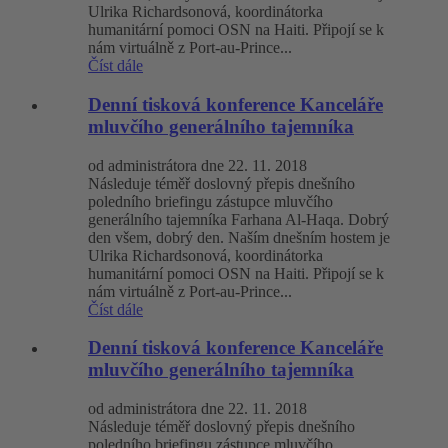
Ulrika Richardsonová, koordinátorka
humanitární pomoci OSN na Haiti. Připojí se k
nám virtuálně z Port-au-Prince...
Číst dále
Denní tisková konference Kanceláře
mluvčího generálního tajemníka
od administrátora dne 22. 11. 2018
Následuje téměř doslovný přepis dnešního
poledního briefingu zástupce mluvčího
generálního tajemníka Farhana Al-Haqa. Dobrý
den všem, dobrý den. Naším dnešním hostem je
Ulrika Richardsonová, koordinátorka
humanitární pomoci OSN na Haiti. Připojí se k
nám virtuálně z Port-au-Prince...
Číst dále
Denní tisková konference Kanceláře
mluvčího generálního tajemníka
od administrátora dne 22. 11. 2018
Následuje téměř doslovný přepis dnešního
poledního briefingu zástupce mluvčího