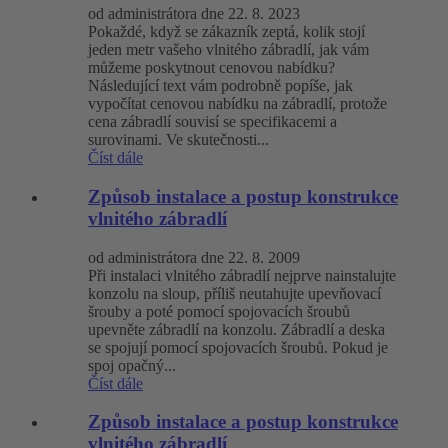
od administrátora dne 22. 8. 2023
Pokaždé, když se zákazník zeptá, kolik stojí
jeden metr vašeho vlnitého zábradlí, jak vám
můžeme poskytnout cenovou nabídku?
Následující text vám podrobně popíše, jak
vypočítat cenovou nabídku na zábradlí, protože
cena zábradlí souvisí se specifikacemi a
surovinami. Ve skutečnosti...
Číst dále
Způsob instalace a postup konstrukce
vlnitého zábradlí
od administrátora dne 22. 8. 2009
Při instalaci vlnitého zábradlí nejprve nainstalujte
konzolu na sloup, příliš neutahujte upevňovací
šrouby a poté pomocí spojovacích šroubů
upevněte zábradlí na konzolu. Zábradlí a deska
se spojují pomocí spojovacích šroubů. Pokud je
spoj opačný...
Číst dále
Způsob instalace a postup konstrukce
vlnitého zábradlí