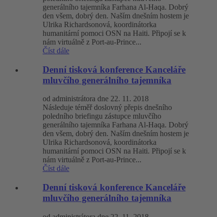
generálního tajemníka Farhana Al-Haqa. Dobrý
den všem, dobrý den. Naším dnešním hostem je
Ulrika Richardsonová, koordinátorka
humanitární pomoci OSN na Haiti. Připojí se k
nám virtuálně z Port-au-Prince...
Číst dále
Denní tisková konference Kanceláře
mluvčího generálního tajemníka
od administrátora dne 22. 11. 2018
Následuje téměř doslovný přepis dnešního
poledního briefingu zástupce mluvčího
generálního tajemníka Farhana Al-Haqa. Dobrý
den všem, dobrý den. Naším dnešním hostem je
Ulrika Richardsonová, koordinátorka
humanitární pomoci OSN na Haiti. Připojí se k
nám virtuálně z Port-au-Prince...
Číst dále
Denní tisková konference Kanceláře
mluvčího generálního tajemníka
od administrátora dne 22. 11. 2018