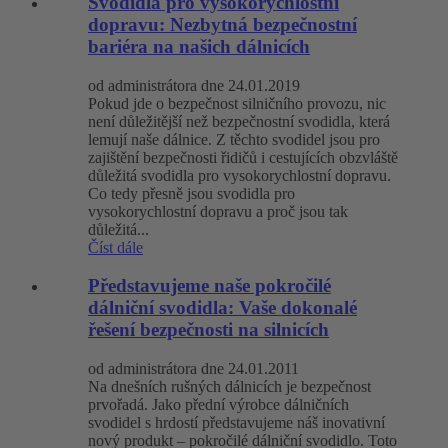
Svodidla pro vysokorychlostní
dopravu: Nezbytná bezpečnostní
bariéra na našich dálnicích
od administrátora dne 24.01.2019
Pokud jde o bezpečnost silničního provozu, nic
není důležitější než bezpečnostní svodidla, která
lemují naše dálnice. Z těchto svodidel jsou pro
zajištění bezpečnosti řidičů i cestujících obzvláště
důležitá svodidla pro vysokorychlostní dopravu.
Co tedy přesně jsou svodidla pro
vysokorychlostní dopravu a proč jsou tak
důležitá...
Číst dále
Představujeme naše pokročilé
dálniční svodidla: Vaše dokonalé
řešení bezpečnosti na silnicích
od administrátora dne 24.01.2011
Na dnešních rušných dálnicích je bezpečnost
prvořadá. Jako přední výrobce dálničních
svodidel s hrdostí představujeme náš inovativní
nový produkt – pokročilé dálniční svodidlo. Toto