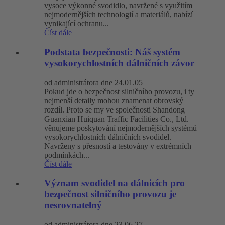
vysoce výkonné svodidlo, navržené s využitím
nejmodernějších technologií a materiálů, nabízí
vynikající ochranu...
Číst dále
Podstata bezpečnosti: Náš systém
vysokorychlostních dálničních závor
od administrátora dne 24.01.05
Pokud jde o bezpečnost silničního provozu, i ty
nejmenší detaily mohou znamenat obrovský
rozdíl. Proto se my ve společnosti Shandong
Guanxian Huiquan Traffic Facilities Co., Ltd.
věnujeme poskytování nejmodernějších systémů
vysokorychlostních dálničních svodidel.
Navrženy s přesností a testovány v extrémních
podmínkách...
Číst dále
Význam svodidel na dálnicích pro
bezpečnost silničního provozu je
nesrovnatelný
od administrátora dne 23.06.27