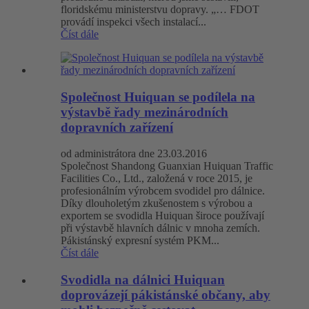
floridskému ministerstvu dopravy. „… FDOT
provádí inspekci všech instalací...
Číst dále
Společnost Huiquan se podílela na
výstavbě řady mezinárodních
dopravních zařízení
od administrátora dne 23.03.2016
Společnost Shandong Guanxian Huiquan Traffic
Facilities Co., Ltd., založená v roce 2015, je
profesionálním výrobcem svodidel pro dálnice.
Díky dlouholetým zkušenostem s výrobou a
exportem se svodidla Huiquan široce používají
při výstavbě hlavních dálnic v mnoha zemích.
Pákistánský expresní systém PKM...
Číst dále
Svodidla na dálnici Huiquan
doprovázejí pákistánské občany, aby