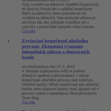
Typy svodidel na dálnicích: Zajištění bezpečnosti
na silnicích Pokud jde o zajištění bezpečnosti
řidičů na dálnicích, nelze podceňovat roli
svodidel na dálnicích. Tato nezbytná zábrana je
navržena tak, aby zabránila vozidlům sjet z
vozovky a potenciálně způsobit vážné nehody...
Číst dále
Zvyšování bezpečnosti silničního
provozu: Zkoumání významu
železničních zábran a dopravních
bariér
od administrátora dne 23. 6. 2019
V dnešním uspěchaném světě se potřeba
účinných opatření a infrastruktury v oblasti
bezpečnosti silničního provozu stala kritickou.
Dálniční bariéry, běžně označované jako dálniční
bariéry nebo dopravní bariéry, hrají zásadní roli v
prevenci nehod a minimalizaci škod při kolizích.
Tento blog...
Číst dále