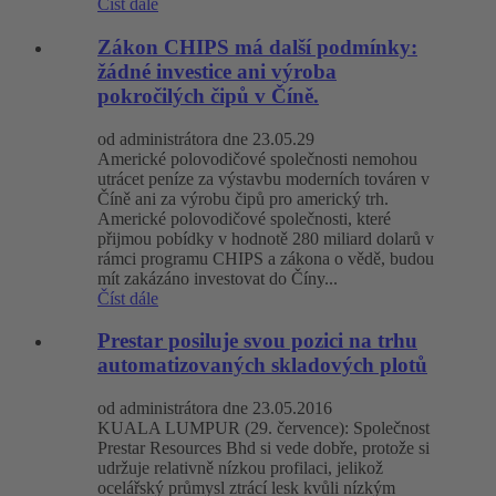
Číst dále
Zákon CHIPS má další podmínky:
žádné investice ani výroba
pokročilých čipů v Číně.
od administrátora dne 23.05.29
Americké polovodičové společnosti nemohou
utrácet peníze za výstavbu moderních továren v
Číně ani za výrobu čipů pro americký trh.
Americké polovodičové společnosti, které
přijmou pobídky v hodnotě 280 miliard dolarů v
rámci programu CHIPS a zákona o vědě, budou
mít zakázáno investovat do Číny...
Číst dále
Prestar posiluje svou pozici na trhu
automatizovaných skladových plotů
od administrátora dne 23.05.2016
KUALA LUMPUR (29. července): Společnost
Prestar Resources Bhd si vede dobře, protože si
udržuje relativně nízkou profilaci, jelikož
ocelářský průmysl ztrácí lesk kvůli nízkým