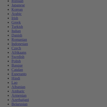
Russian
Japanese
Korean
Arabic
Irish
Greek
Turkish
Italian
Danish
Romanian
Indonesian
Czech
Afrikaans
Swedish
Polish
Basque
Catalan
Esperanto
Hindi
Lao
Albanian
Amharic
Armenian
Azerbaijani
Belarusian