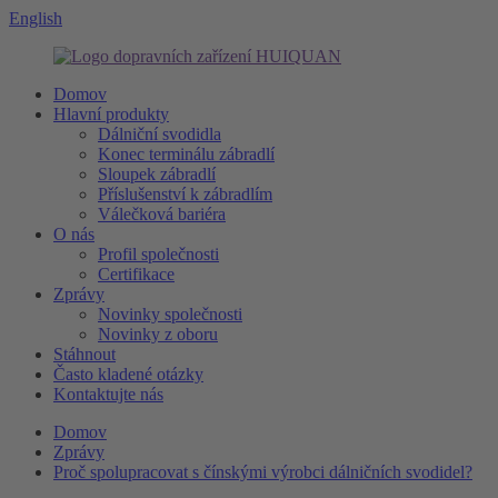
English
Domov
Hlavní produkty
Dálniční svodidla
Konec terminálu zábradlí
Sloupek zábradlí
Příslušenství k zábradlím
Válečková bariéra
O nás
Profil společnosti
Certifikace
Zprávy
Novinky společnosti
Novinky z oboru
Stáhnout
Často kladené otázky
Kontaktujte nás
Domov
Zprávy
Proč spolupracovat s čínskými výrobci dálničních svodidel?