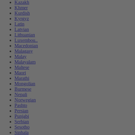
Kazakh
Khmer
Kurdish
Kyrgyz
Latin
Latvian
Lithuanian
Luxembou..
Macedonian
Malagasy
Malay
Malayalam
Maltese
Maori
Marathi
Mongolian
Burmese
Nepali
Norwegian
Pashto
Persian
Punjabi
Serbian
Sesotho
Sinhala