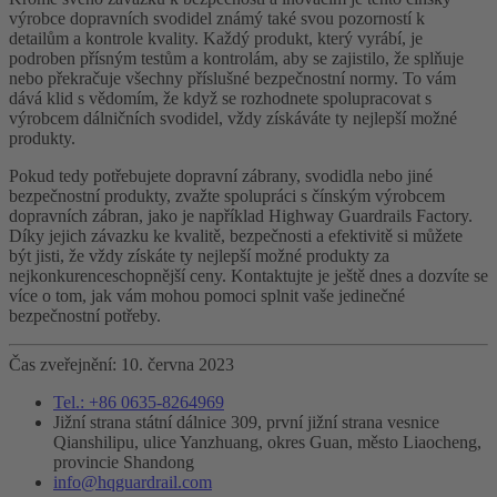
výrobce dopravních svodidel známý také svou pozorností k
detailům a kontrole kvality. Každý produkt, který vyrábí, je
podroben přísným testům a kontrolám, aby se zajistilo, že splňuje
nebo překračuje všechny příslušné bezpečnostní normy. To vám
dává klid s vědomím, že když se rozhodnete spolupracovat s
výrobcem dálničních svodidel, vždy získáváte ty nejlepší možné
produkty.
Pokud tedy potřebujete dopravní zábrany, svodidla nebo jiné
bezpečnostní produkty, zvažte spolupráci s čínským výrobcem
dopravních zábran, jako je například Highway Guardrails Factory.
Díky jejich závazku ke kvalitě, bezpečnosti a efektivitě si můžete
být jisti, že vždy získáte ty nejlepší možné produkty za
nejkonkurenceschopnější ceny. Kontaktujte je ještě dnes a dozvíte se
více o tom, jak vám mohou pomoci splnit vaše jedinečné
bezpečnostní potřeby.
Čas zveřejnění: 10. června 2023
Tel.: +86 0635-8264969
Jižní strana státní dálnice 309, první jižní strana vesnice
Qianshilipu, ulice Yanzhuang, okres Guan, město Liaocheng,
provincie Shandong
info@hqguardrail.com