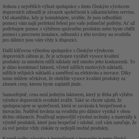
Jednou z největších výhod spolupráce s tímto čínským výrobcem
dopravních zábradlí je závazek společnosti k zákaznickému servisu.
Od okamžiku, kdy je kontaktujete, uvidíte, že jsou odhodláni
pomoci vám najít perfektní řešení pro vaše jedinečné potřeby. Ať už
potřebujete pomoc s výběrem správného produktu nebo byste chtěli
pomoci s procesem instalace, odborníci z této továrny na svodidla
pro dálnice jsou vám vždy k dispozici.
Další klíčovou výhodou spolupráce s čínským výrobcem
dopravních zábran je, že je schopen vyrábět vysoce kvalitní
produkty za mnohem nižší náklady než mnoho jeho konkurentů. To
je dáno kombinací faktorů, včetně nižších mzdových nákladů,
nižších režijních nákladů a zaměření na efektivitu a inovace. Díky
tomu můžete očekávat, že obdržíte vysoce kvalitní produkty za
zlomek ceny, kterou byste zaplatili jinde.
Samozřejmě, cena není jediným faktorem, který je třeba při výběru
výrobce dopravních svodidel zvážit. Také se chcete ujistit, že
spolupracujete se společností, která se zavázala k bezpečnosti a
inovacím. Naštěstí továrna na svodidla pro dálnice vyniká v obou
těchto oblastech. Používají nejnovější výrobní techniky a materiály k
výrobě produktů, které jsou bezpečné i odolné, což vám zaručuje, že
za své peníze vždy získáte ty nejlepší možné produkty.
Kromě svého závazku k bezpečnosti a inovacím je tento čínský