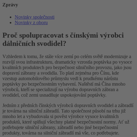
Zprávy
Novinky společnosti
Novinky z oboru
Proč spolupracovat s čínskými výrobci
dálničních svodidel?
Vzhledem k tomu, že stále více zemí po celém světě modernizuje a
rozvíjí svou infrastrukturu, dramaticky vzrostla poptávka po vysoce
kvalitních produktech pro bezpečnost silničního provozu, jako jsou
dopravní zábrany a svodidla. To platí zejména pro Čínu, kde
vzestup automobilového průmyslu vedl k prudkému nárůstu
poptávky po bezpečnostním vybavení. Naštěstí má Čína mnoho
výrobců, kteří se specializují na výrobu dopravních zábran a
svodidel, což zemi usnadňuje uspokojování poptávky.
Jedním z předních čínských výrobců dopravních svodidel a zábradlí
je továrna na silniční zábradlí. Tato společnost působí na trhu již
mnoho let a vybudovala si pověst výrobce vysoce kvalitních
produktů, které splňují všechny platné bezpečnostní normy. Ať už
potřebujete silniční zábrany, zábradlí nebo jiné bezpečnostní
produkty, továrna na silniční zábradlí má vše, co potřebujete.