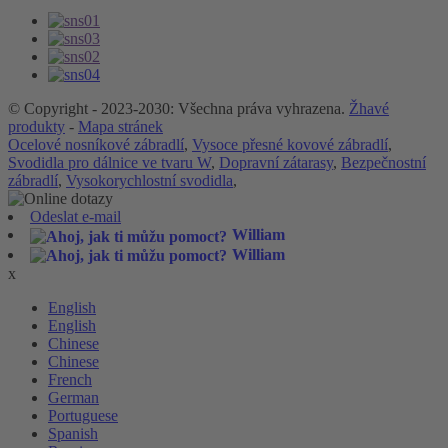
© Copyright - 2023-2030: Všechna práva vyhrazena.
Žhavé
produkty
-
Mapa stránek
Ocelové nosníkové zábradlí
,
Vysoce přesné kovové zábradlí
,
Svodidla pro dálnice ve tvaru W
,
Dopravní zátarasy
,
Bezpečnostní
zábradlí
,
Vysokorychlostní svodidla
,
Odeslat e-mail
William
William
x
English
English
Chinese
Chinese
French
German
Portuguese
Spanish